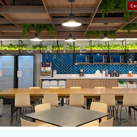
Ea
Check-out
100
Adults
Children
1
0
Search