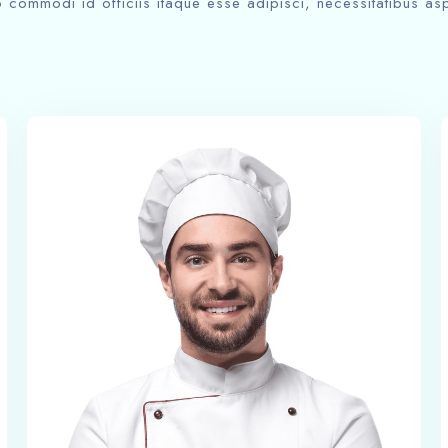
 commodi id officiis itaque esse adipisci, necessitatibus asp