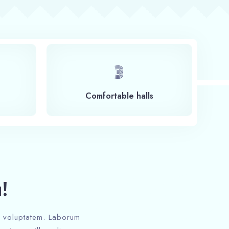
4
Сomfortable halls
!
ed voluptatem. Laborum