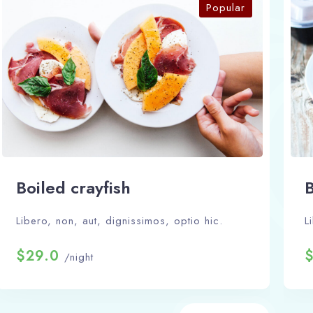
Popular
Boiled crayfish
B
Libero, non, aut, dignissimos, optio hic.
L
$29.0
/night