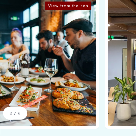
View from the sea
2
/
6