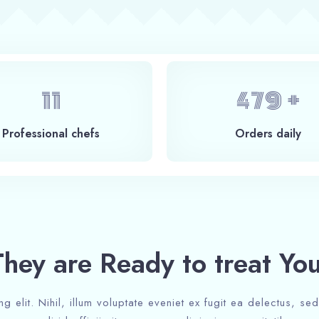
14
600
+
Professional chefs
Orders daily
They are Ready to treat You
ng elit. Nihil, illum voluptate eveniet ex fugit ea delectus, s