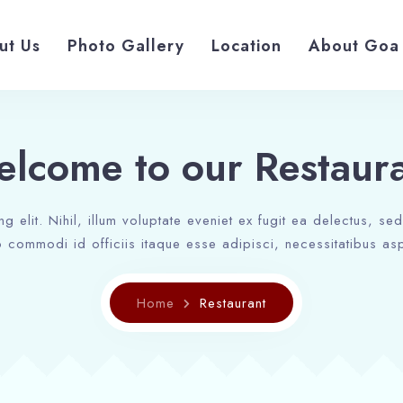
ut Us
Photo Gallery
Location
About Goa
lcome to our Restaur
ng elit. Nihil, illum voluptate eveniet ex fugit ea delectus, s
 commodi id officiis itaque esse adipisci, necessitatibus asp
Home
Restaurant