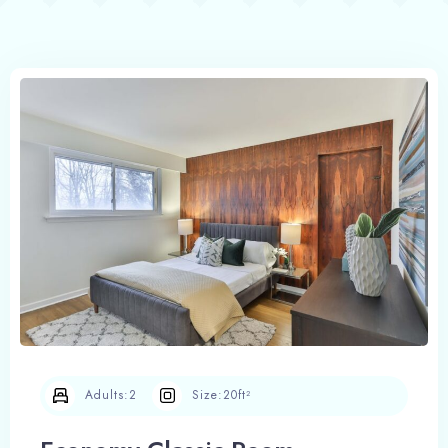
Book now
Adults:
2
Size:
20ft²