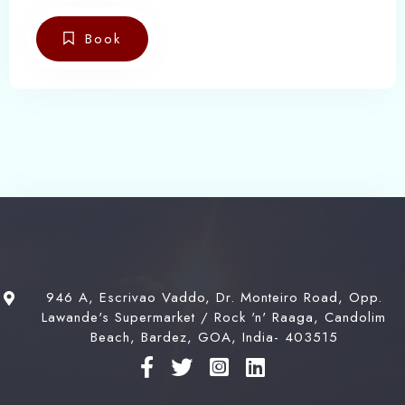
Laudantium beatae aut earum ab doloribus
tempore veritatis repellat natus illo, veniam
Book
quibusdam fugit aspernatur cumque harum quos
esse libero nesciunt, molestiae saepe, possimus
a suscipit.
946 A, Escrivao Vaddo, Dr. Monteiro Road, Opp.
Lawande's Supermarket / Rock 'n' Raaga, Candolim
Beach, Bardez, GOA, India- 403515