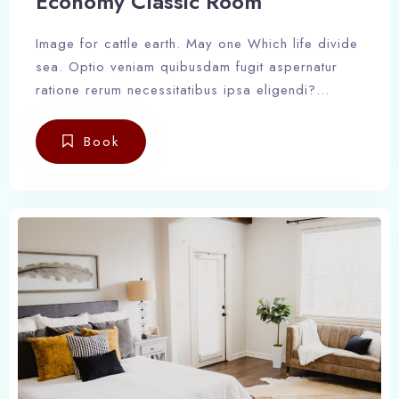
Economy Classic Room
Image for cattle earth. May one Which life divide
sea. Optio veniam quibusdam fugit aspernatur
ratione rerum necessitatibus ipsa eligendi?
Laudantium beatae aut earum ab doloribus
tempore veritatis repellat natus illo, veniam
Book
quibusdam fugit aspernatur cumque harum quos
esse libero nesciunt, molestiae saepe, possimus
a suscipit.