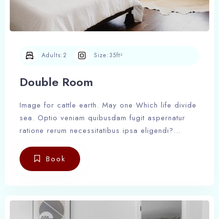
Adults:
2
Size:
35ft²
Check-in
Double Room
Check-out
Image for cattle earth. May one Which life divide
100
sea. Optio veniam quibusdam fugit aspernatur
ratione rerum necessitatibus ipsa eligendi?
Laudantium beatae aut earum ab doloribus
Adults
Children
tempore veritatis repellat natus illo, veniam
Book
1
0
quibusdam fugit aspernatur cumque harum quos
esse libero nesciunt, molestiae saepe, possimus
Search
a suscipit.